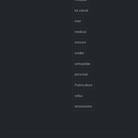
kit stéreil
man
medical
mesure
oreiller
orthopédie
personal
Puériculture
reflux
tensiometre
1