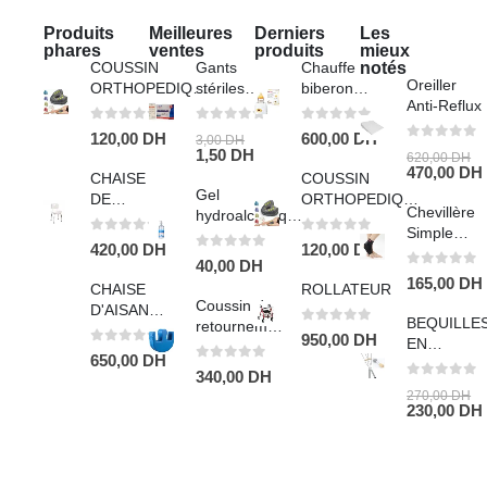
Produits
Meilleures
Derniers
Les
phares
ventes
produits
mieux
COUSSIN
Gants
Chauffe
notés
Oreiller
ORTHOPEDIQUE
stériles
biberon
Anti-Reflux
POUR GENOU
chirurgicaux
BEURER
7 ET 7.5
0
sur 5
0
sur 5
0
sur 5
120,00
DH
600,00
DH
3,00
DH
0
sur 5
1,50
DH
620,00
DH
470,00
DH
CHAISE
COUSSIN
Gel
DE
ORTHOPEDIQUE
Chevillère
hydroalcoolique
DOUCHE
POUR GENOU
Simple
1L
0
sur 5
0
sur 5
420,00
DH
120,00
DH
avec
0
sur 5
40,00
DH
Bandage
0
sur 5
165,00
DH
CHAISE
ROLLATEUR
Coussin de
D'AISANCE
BEQUILLE
retournement
ROULANTE
0
sur 5
950,00
DH
EN
ergonomique
0
sur 5
650,00
DH
ALUMINIU
pour lit
0
sur 5
340,00
DH
PAIRE -
médicalisé
0
sur 5
270,00
DH
ADULTE
230,00
DH