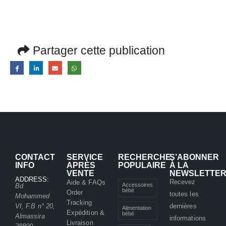
Partager cette publication
CONTACT
SERVICE
RECHERCHE
S’ABONNER
INFO
APRÈS
POPULAIRE
À LA
VENTE
NEWSLETTE
ADDRESS:
Recevez
Aide & FAQs
Accessoires
Bd
bébé
Order
toutes les
Mohammed
Tracking
VI, F.B n° 20,
dernières
Alimentation
Expédition &
bébé
Almassira
informations
Livraison