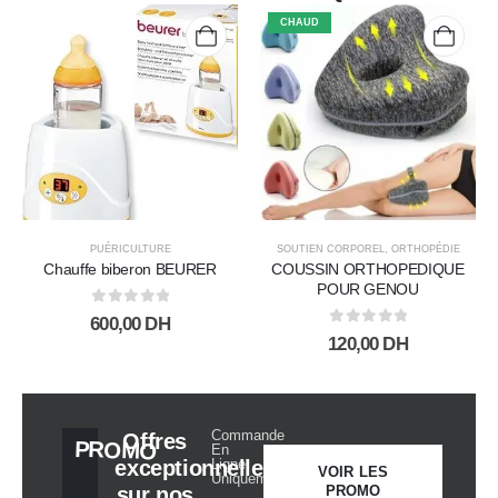
CHAUD
PUÉRICULTURE
SOUTIEN CORPOREL
,
ORTHOPÉDIE
Chauffe biberon BEURER
COUSSIN ORTHOPEDIQUE
POUR GENOU
0
sur 5
600,00
DH
0
sur 5
120,00
DH
Commande
Offres
PROMO
En
exceptionnelles
Ligne
VOIR LES
Uniquement
PROMO
sur nos