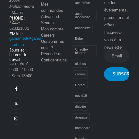
28800
sur les
anti-reflux
Mes
Mohammedia
événements,
commandes
- Maroc
auto
Advanced
promotions et
diagnostic
PHONE:
+212-
Search
offres.
bandelette
523321831
Mon compte
Inscrivez-
EMAIL:
Careers
gamamed@gama-
Bébé
vous à la
Qui sommes
med.ma
newsletter
nous ?
Chauffe-
Jours et
biberon
Revendeur
heures de
travail :
Confidentialité
Lun - Ven/
clothes
9h00 - 19h00
corona
| Sam 13h00
Corset
covid19
diabète
drapage
homecare
Hospital