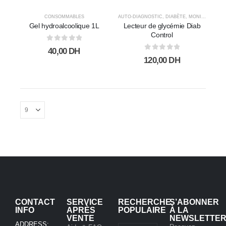
0
sur 5
100,00
DH
195,00
DH
CONSOMMABLES
AUTO-DIAGNOSTIC
,
DIABÈTE
,
MONITEURS DE SANTÉ
Gel hydroalcoolique 1L
Lecteur de glycémie Diab
ACHILLES
Control
CHAUSSURES
0
sur 5
40,00
DH
0
sur 5
0
sur 5
120,00
DH
1.340,00
DH
850,00
DH
Amplificateur auditif
BEURER
0
sur 5
350,00
DH
CONTACT
SERVICE
RECHERCHE
S’ABONNER
INFO
APRÈS
POPULAIRE
À LA
VENTE
NEWSLETTE
ADDRESS: