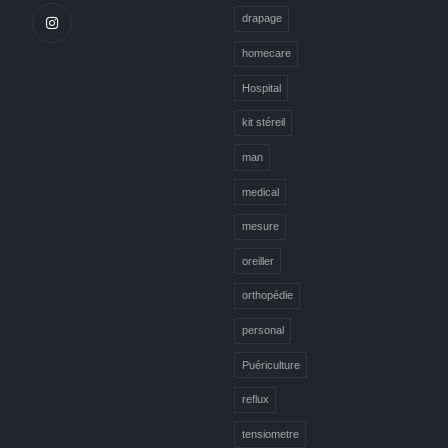
drapage
homecare
Hospital
kit stéreil
man
medical
mesure
oreiller
orthopédie
personal
Puériculture
reflux
tensiometre