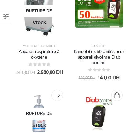
RUPTURE DE
STOCK
MONITEURS DE SANTÉ
DIABÈTE
Appareil respiratoire à
Bandelettes 50 Unités pour
oxygène
appareil glycémie Diab
control
0
sur 5
2.980,00
DH
3.450,00
DH
0
sur 5
140,00
DH
180,00
DH
RUPTURE DE
ACCU-CHEK ACTIVE
STOCK
BANDELETTES
/25UNITéS