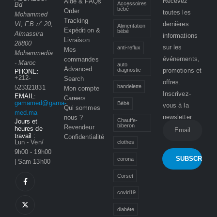
Recevez
Aide & FAQs
Accessoires
Bd
bébé
Order
toutes les
Mohammed
Tracking
VI, F.B n° 20,
dernières
Alimentation
Expédition &
bébé
Almassira
informations
Livraison
28800
sur les
anti-reflux
Mes
Mohammedia
événements,
commandes
- Maroc
auto
Advanced
promotions et
diagnostic
PHONE:
+212-
Search
offres.
bandelette
523321831
Mon compte
Inscrivez-
EMAIL:
Careers
gamamed@gama-
Bébé
vous à la
Qui sommes
med.ma
newsletter
nous ?
Chauffe-
Jours et
biberon
Revendeur
heures de
travail :
Confidentialité
Lun - Ven/
clothes
9h00 - 19h00
corona
| Sam 13h00
Corset
covid19
diabète