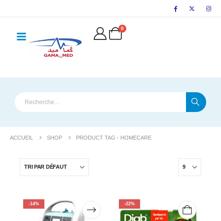
principal
0
ACCUEIL
SHOP
PRODUCT TAG -
HOMECARE
-14%
-22%