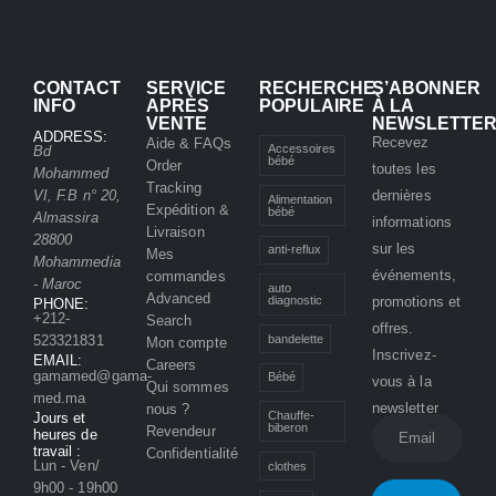
CONTACT
SERVICE
RECHERCHE
S’ABONNER
INFO
APRÈS
POPULAIRE
À LA
VENTE
NEWSLETTE
ADDRESS:
Recevez
Aide & FAQs
Accessoires
Bd
bébé
Order
toutes les
Mohammed
Tracking
VI, F.B n° 20,
dernières
Alimentation
Expédition &
bébé
Almassira
informations
Livraison
28800
sur les
anti-reflux
Mes
Mohammedia
événements,
commandes
- Maroc
auto
Advanced
promotions et
diagnostic
PHONE:
+212-
Search
offres.
bandelette
523321831
Mon compte
Inscrivez-
EMAIL:
Careers
gamamed@gama-
Bébé
vous à la
Qui sommes
med.ma
newsletter
nous ?
Chauffe-
Jours et
biberon
Revendeur
heures de
travail :
Confidentialité
Lun - Ven/
clothes
9h00 - 19h00