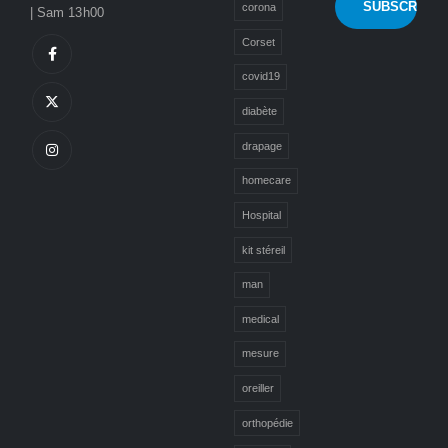
corona
| Sam 13h00
Corset
covid19
diabète
drapage
homecare
Hospital
kit stéreil
man
medical
mesure
oreiller
orthopédie