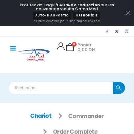
Profitez de jusqu’à
40 % de réduction
sur les
principal
nouveaux produits Gama Med
AUTO-DIAGNOSTIC
ORTHOPÉDIE
* Offre valable pour une durée limitée.
0
Panier
0,00
DH
Chariot
Commander
Order Complete