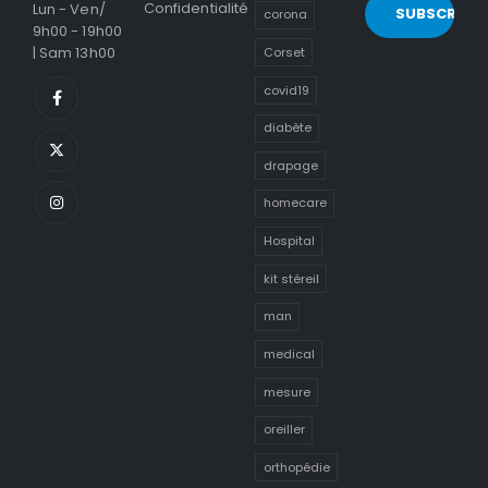
Confidentialité
Lun - Ven/
corona
9h00 - 19h00
| Sam 13h00
Corset
covid19
diabète
drapage
homecare
Hospital
kit stéreil
man
medical
mesure
oreiller
orthopédie