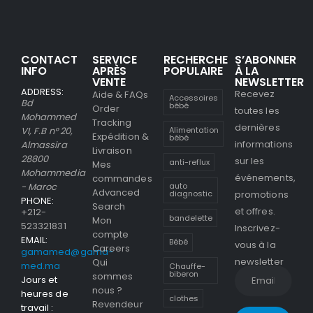
CONTACT
SERVICE
RECHERCHE
S’ABONNER
INFO
APRÈS
POPULAIRE
À LA
VENTE
NEWSLETTER
ADDRESS:
Recevez
Aide & FAQs
Accessoires
Bd
bébé
Order
toutes les
Mohammed
Tracking
dernières
Alimentation
VI, F.B n° 20,
Expédition &
bébé
informations
Almassira
Livraison
28800
sur les
anti-reflux
Mes
Mohammedia
événements,
commandes
- Maroc
auto
Advanced
promotions
diagnostic
PHONE:
Search
et offres.
+212-
bandelette
Mon
523321831
Inscrivez-
compte
EMAIL:
Bébé
vous à la
Careers
gamamed@gama-
newsletter
Qui
med.ma
Chauffe-
biberon
sommes
Jours et
nous ?
heures de
clothes
Revendeur
travail :