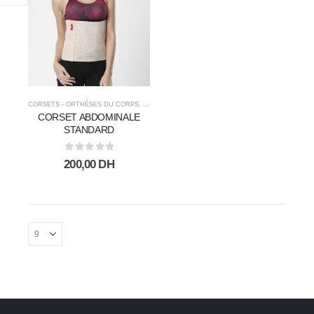
ACCU-CHEK ACTIVE
BANDELETTES
/25UNITéS
0
sur 5
100,00
DH
195,00
DH
ACHILLES
CORSETS - ORTHÈSES DU CORPS
,
ORTHOPÉDIE
CHAUSSURES
CORSET ABDOMINALE
STANDARD
0
sur 5
1.340,00
DH
850,00
DH
0
sur 5
200,00
DH
Amplificateur auditif
BEURER
0
sur 5
350,00
DH