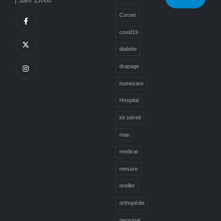
| Sam 13h00
Corset
covid19
diabète
drapage
homecare
Hospital
kit stéreil
man
medical
mesure
oreiller
orthopédie
personal