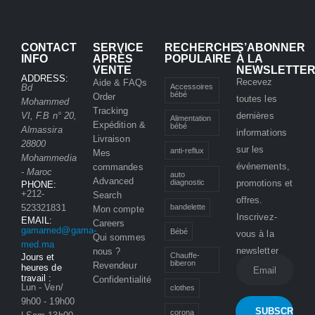
CONTACT
SERVICE
RECHERCHE
S’ABONNER
INFO
APRÈS
POPULAIRE
À LA
VENTE
NEWSLETTE
ADDRESS:
Recevez
Aide & FAQs
Accessoires
Bd
bébé
Order
toutes les
Mohammed
Tracking
VI, F.B n° 20,
dernières
Alimentation
Expédition &
bébé
Almassira
informations
Livraison
28800
sur les
anti-reflux
Mes
Mohammedia
événements,
commandes
- Maroc
auto
Advanced
promotions et
diagnostic
PHONE:
+212-
Search
offres.
bandelette
523321831
Mon compte
Inscrivez-
EMAIL:
Careers
gamamed@gama-
Bébé
vous à la
Qui sommes
med.ma
newsletter
nous ?
Chauffe-
Jours et
biberon
Revendeur
heures de
travail :
Confidentialité
Lun - Ven/
clothes
9h00 - 19h00
corona