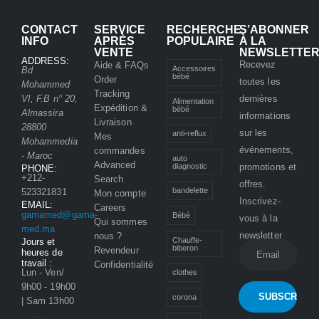
CONTACT
SERVICE
RECHERCHE
S’ABONNER
INFO
APRÈS
POPULAIRE
À LA
VENTE
NEWSLETTE
ADDRESS:
Recevez
Aide & FAQs
Accessoires
Bd
bébé
Order
toutes les
Mohammed
Tracking
VI, F.B n° 20,
dernières
Alimentation
Expédition &
bébé
Almassira
informations
Livraison
28800
sur les
anti-reflux
Mes
Mohammedia
événements,
commandes
- Maroc
auto
Advanced
promotions et
diagnostic
PHONE:
+212-
Search
offres.
bandelette
523321831
Mon compte
Inscrivez-
EMAIL:
Careers
gamamed@gama-
Bébé
vous à la
Qui sommes
med.ma
newsletter
nous ?
Chauffe-
Jours et
biberon
Revendeur
heures de
travail :
Confidentialité
Lun - Ven/
clothes
9h00 - 19h00
corona
| Sam 13h00