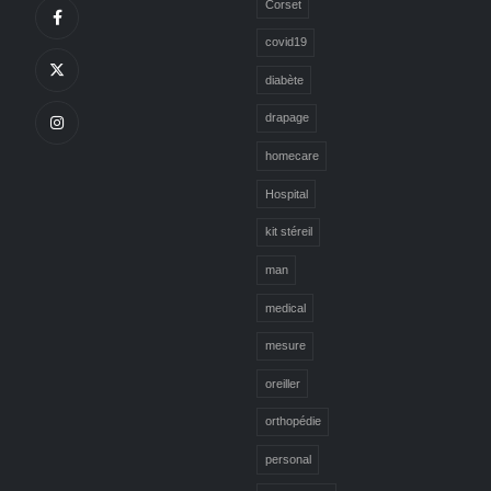
Corset
covid19
diabète
drapage
homecare
Hospital
kit stéreil
man
medical
mesure
oreiller
orthopédie
personal