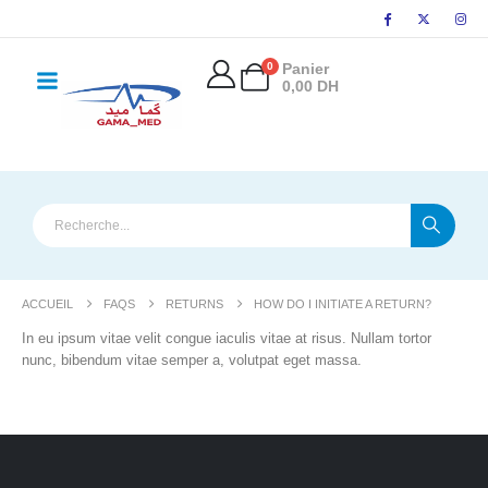
principal
0
Panier
0,00
DH
ACCUEIL
FAQS
RETURNS
HOW DO I INITIATE A RETURN?
In eu ipsum vitae velit congue iaculis vitae at risus. Nullam tortor
nunc, bibendum vitae semper a, volutpat eget massa.