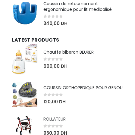
Coussin de retournement
ergonomique pour lit médicalisé
0
sur 5
340,00
DH
LATEST PRODUCTS
Chauffe biberon BEURER
0
sur 5
600,00
DH
COUSSIN ORTHOPEDIQUE POUR GENOU
0
sur 5
120,00
DH
ROLLATEUR
0
sur 5
950,00
DH