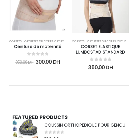
CORSETS - ORTHÈSES DU CORPS
,
ORTHOPÉDIE
CORSETS - ORTHÈSES DU CORPS
,
ORTHÈSE DU CORPS
Ceinture de maternité
CORSET ELASTIQUE
LUMBOSTAD STANDARD
0
sur 5
300,00
DH
350,00
DH
0
sur 5
350,00
DH
FEATURED PRODUCTS
COUSSIN ORTHOPEDIQUE POUR GENOU
0
sur 5