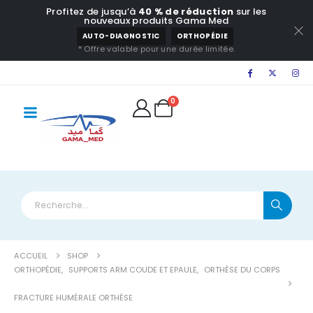
Profitez de jusqu’à
40 % de réduction
sur les
principal
nouveaux produits Gama Med
AUTO-DIAGNOSTIC
ORTHOPÉDIE
* Offre valable pour une durée limitée.
0
ACCUEIL
SHOP
ORTHOPÉDIE
,
SUPPORTS ARM COUDE ET EPAULE
,
ORTHÈSE DU CORPS
FRACTURE HUMÉRALE ORTHÈSE