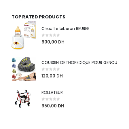
TOP RATED PRODUCTS
Chauffe biberon BEURER
0
sur 5
600,00
DH
COUSSIN ORTHOPEDIQUE POUR GENOU
0
sur 5
120,00
DH
ROLLATEUR
0
sur 5
950,00
DH