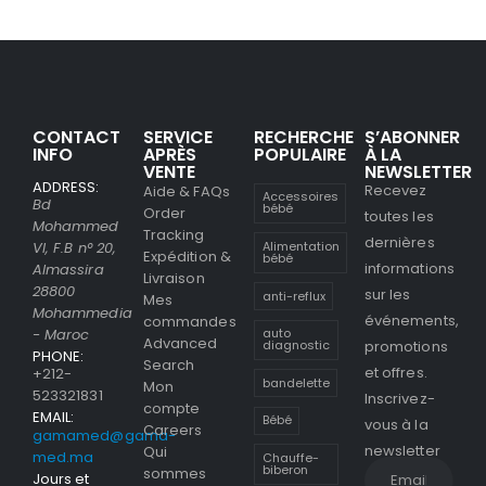
CONTACT
SERVICE
RECHERCHE
S’ABONNER
INFO
APRÈS
POPULAIRE
À LA
VENTE
NEWSLETTER
ADDRESS:
Recevez
Aide & FAQs
Accessoires
Bd
bébé
Order
toutes les
Mohammed
Tracking
dernières
Alimentation
VI, F.B n° 20,
Expédition &
bébé
informations
Almassira
Livraison
28800
sur les
anti-reflux
Mes
Mohammedia
événements,
commandes
- Maroc
auto
Advanced
promotions
diagnostic
PHONE:
Search
et offres.
+212-
bandelette
Mon
523321831
Inscrivez-
compte
EMAIL:
Bébé
vous à la
Careers
gamamed@gama-
newsletter
Qui
med.ma
Chauffe-
biberon
sommes
Jours et