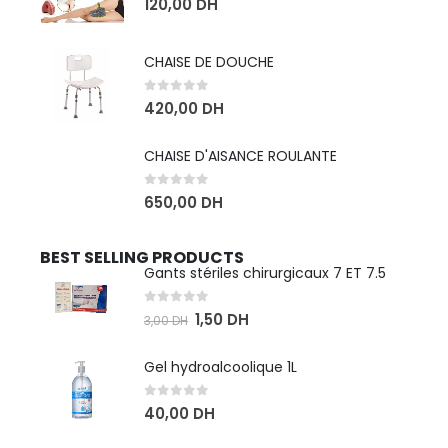
120,00
DH
CHAISE DE DOUCHE
0
sur 5
420,00
DH
CHAISE D'AISANCE ROULANTE
0
sur 5
650,00
DH
BEST SELLING PRODUCTS
Gants stériles chirurgicaux 7 ET 7.5
0
sur 5
1,50
DH
3,00
DH
Gel hydroalcoolique 1L
0
sur 5
40,00
DH