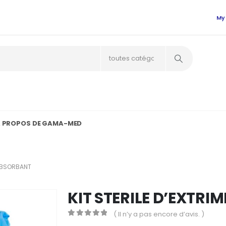
My
 PROPOS DE GAMA-MED
 ABSORBANT
KIT STERILE D’EXTRI
( Il n’y a pas encore d’avis. )
0
Sur 5