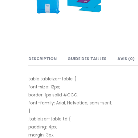
DESCRIPTION
GUIDE DES TAILLES
AVIS (0)
table.tableizer-table {
font-size: 12px;
border: 1px solid #CCC;
font-family: Arial, Helvetica, sans-serif;
}
.tableizer-table td {
padding: 4px;
margin: 3px;