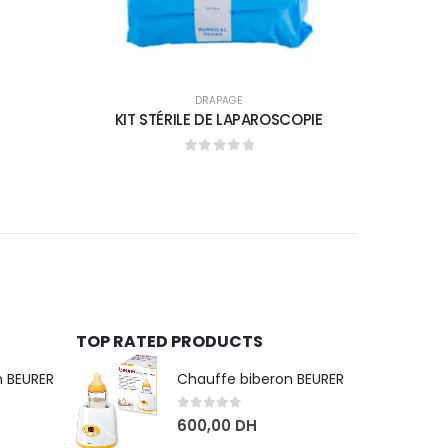
DRAPAGE
KIT STÉRILE DE LAPAROSCOPIE
0
sur 5
TOP RATED PRODUCTS
n BEURER
Chauffe biberon BEURER
0
sur 5
600,00
DH