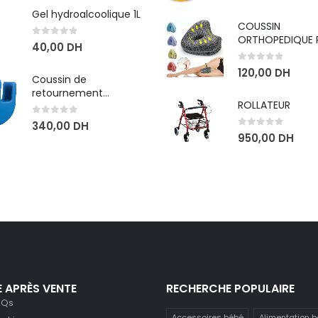
Gel hydroalcoolique 1L
COUSSIN
ORTHOPEDIQUE 
0
sur 5
40,00
DH
GENOU
0
sur 5
120,00
DH
Coussin de
retournement
ROLLATEUR
ergonomique pour lit
médicalisé
0
sur 5
340,00
DH
0
sur 5
950,00
DH
E APRÈS VENTE
RECHERCHE POPULAIRE
AQs
Accessoires bébé
Alimentation 