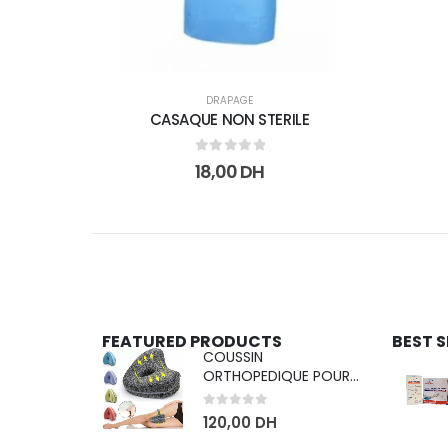
DRAPAGE
CASAQUE NON STERILE
0
sur 5
18,00
DH
FEATURED PRODUCTS
BEST 
COUSSIN
ORTHOPEDIQUE POUR
GENOU
0
sur 5
120,00
DH