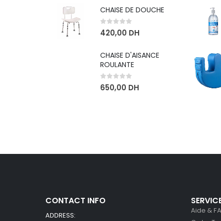
CHAISE DE DOUCHE
0
sur 5
420,00
DH
CHAISE D'AISANCE
ROULANTE
0
sur 5
650,00
DH
CONTACT INFO
SERVIC
Aide & F
ADDRESS: