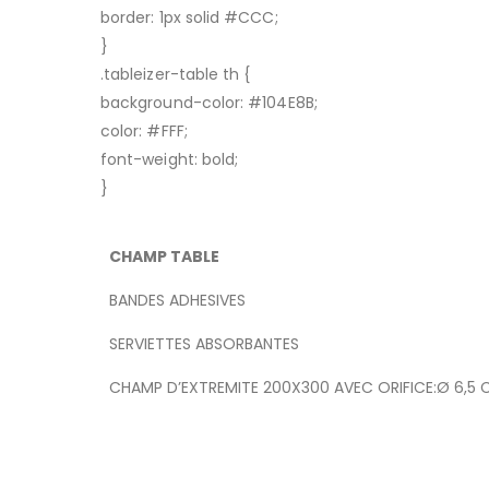
border: 1px solid #CCC;
}
.tableizer-table th {
background-color: #104E8B;
color: #FFF;
font-weight: bold;
}
CHAMP TABLE
BANDES ADHESIVES
SERVIETTES ABSORBANTES
CHAMP D’EXTREMITE 200X300 AVEC ORIFICE:Ø 6,5 