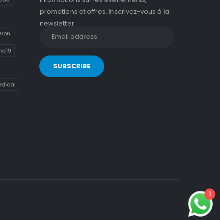
promotions et offres. Inscrivez-vous à la
newsletter
eron
id19
dical
1