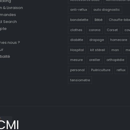
acking
n & Livraison
anti-reflux
auto diagnostic
mmandes
bandelette
Bébé
Chauffe-bib
d Search
pte
clothes
corona
Corset
cov
diabète
drapage
homecare
mes nous ?
ur
Hospital
kit stéreil
man
me
ialité
mesure
oreiller
orthopédie
personal
Puériculture
reflux
tensiometre