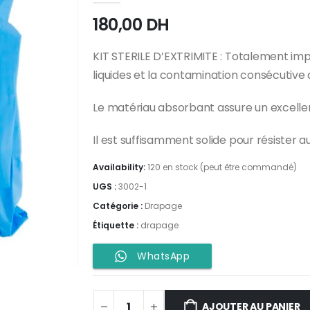
180,00
DH
KIT STERILE D’EXTRIMITE : Totalement im
liquides et la contamination consécutive 
Le matériau absorbant assure un excellent
Il est suffisamment solide pour résister a
Availability:
120 en stock (peut être commandé)
UGS :
3002-1
Catégorie :
Drapage
Étiquette :
drapage
WhatsApp
AJOUTER AU PANIER