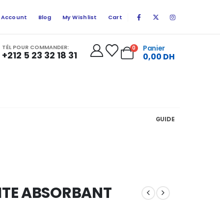
 Account
Blog
My Wishlist
Cart
TÉL POUR COMMANDER:
Panier
0
+212 5 23 32 18 31
0,00
DH
GUIDE
MITE ABSORBANT