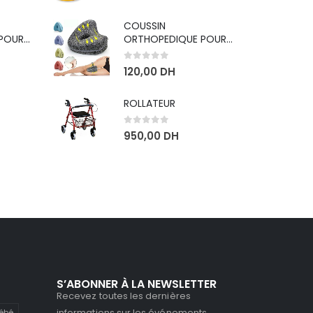
COUSSIN
POUR
ORTHOPEDIQUE POUR
GENOU
0
sur 5
120,00
DH
ROLLATEUR
0
sur 5
950,00
DH
S’ABONNER À LA NEWSLETTER
Recevez toutes les dernières
informations sur les événements,
bébé