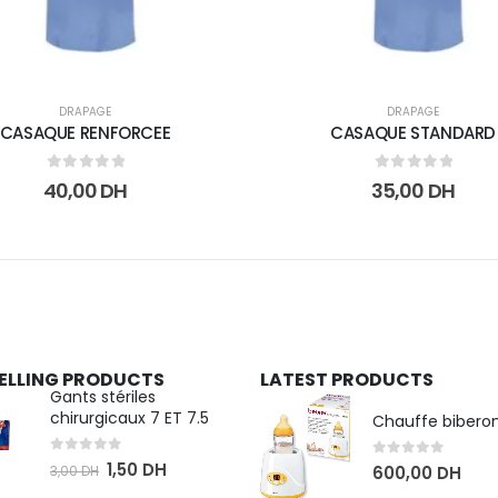
DRAPAGE
DRAPAGE
CASAQUE RENFORCEE
CASAQUE STANDARD
0
sur 5
0
sur 5
40,00
DH
35,00
DH
SELLING PRODUCTS
LATEST PRODUCTS
Gants stériles
chirurgicaux 7 ET 7.5
Chauffe bibero
0
sur 5
1,50
DH
0
sur 5
3,00
DH
600,00
DH