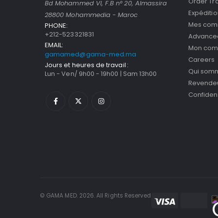
Order Tr
Bd Mohammed VI, F.B n° 20, Almassira
Expéditio
28800 Mohammedia - Maroc
Mes co
PHONE:
+212-523321831
Advance
EMAIL:
Mon com
gamamed@gama-med.ma
Careers
Jours et heures de travail :
Qui som
Lun - Ven/ 9h00 - 19h00 | Sam 13h00
Revende
Confident
© GAMA MED. 2026. All Rights Reserved