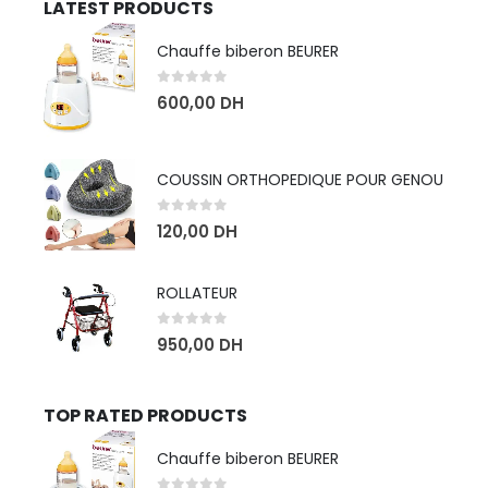
LATEST PRODUCTS
Chauffe biberon BEURER
0
sur 5
600,00
DH
COUSSIN ORTHOPEDIQUE POUR GENOU
0
sur 5
120,00
DH
ROLLATEUR
0
sur 5
950,00
DH
TOP RATED PRODUCTS
Chauffe biberon BEURER