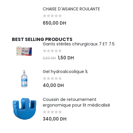
CHAISE D'AISANCE ROULANTE
0
sur 5
650,00
DH
BEST SELLING PRODUCTS
Gants stériles chirurgicaux 7 ET 7.5
0
sur 5
1,50
DH
3,00
DH
Gel hydroalcoolique 1L
0
sur 5
40,00
DH
Coussin de retournement
ergonomique pour lit médicalisé
0
sur 5
340,00
DH