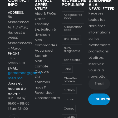
CONTACT
SERVICE
RECHERCHE
S’ABONNER
INFO
APRÈS
POPULAIRE
À LA
VENTE
NEWSLETTER
ADDRESS:
Recevez
Aide & FAQs
Accessoires
Bd
bébé
Order
toutes les
Mohammed
Tracking
dernières
Alimentation
VI, F.B n° 20,
Expédition &
bébé
informations
Almassira
Livraison
28800
sur les
anti-reflux
Mes
Mohammedia
événements,
commandes
- Maroc
auto
Advanced
promotions
diagnostic
PHONE:
Search
et offres.
+212-
bandelette
Mon
523321831
Inscrivez-
compte
EMAIL:
Bébé
vous à la
Careers
gamamed@gama-
newsletter
Qui
med.ma
Chauffe-
biberon
sommes
Jours et
nous ?
heures de
clothes
Revendeur
travail :
Confidentialité
Lun - Ven/
corona
9h00 - 19h00
| Sam 13h00
Corset
covid19