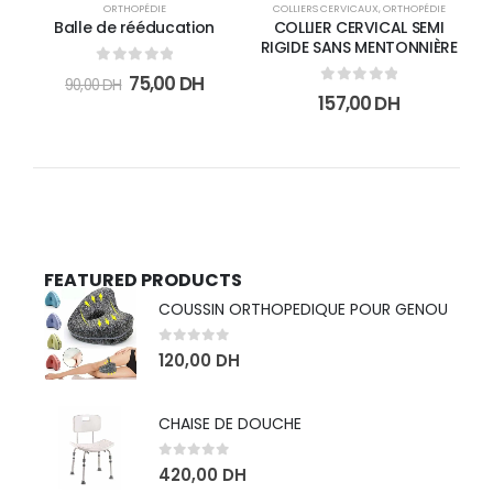
ORTHOPÉDIE
COLLIERS CERVICAUX
,
ORTHOPÉDIE
O
Balle de rééducation
COLLIER CERVICAL SEMI
RIGIDE SANS MENTONNIÈRE
0
sur 5
75,00
DH
90,00
DH
0
sur 5
157,00
DH
FEATURED PRODUCTS
COUSSIN ORTHOPEDIQUE POUR GENOU
0
sur 5
120,00
DH
CHAISE DE DOUCHE
0
sur 5
420,00
DH