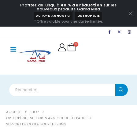
Profitez de jusqu’à
40 % de réduction
sur les
principal
nouveaux produits Gama Med
AUTO-DIAGNOSTIC
ORTHOPÉDIE
* Offre valable pour une durée limitée.
0
ACCUEIL
SHOP
ORTHOPÉDIE
,
SUPPORTS ARM COUDE ET EPAULE
SUPPORT DE COUDE POUR LE TENNIS