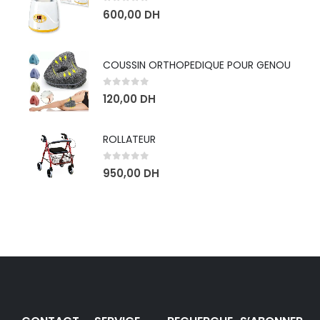
0
sur 5
600,00
DH
COUSSIN ORTHOPEDIQUE POUR GENOU
0
sur 5
120,00
DH
ROLLATEUR
0
sur 5
950,00
DH