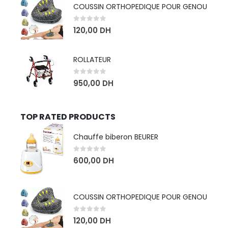
COUSSIN ORTHOPEDIQUE POUR GENOU
0
sur 5
120,00
DH
ROLLATEUR
0
sur 5
950,00
DH
TOP RATED PRODUCTS
Chauffe biberon BEURER
0
sur 5
600,00
DH
COUSSIN ORTHOPEDIQUE POUR GENOU
0
sur 5
120,00
DH