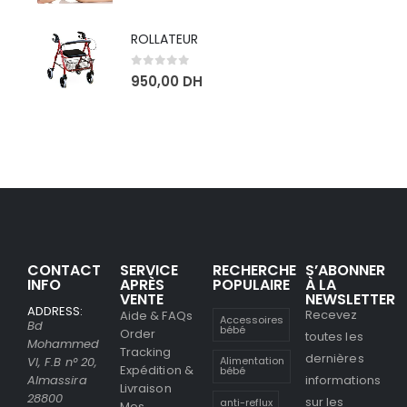
ROLLATEUR
0
sur 5
950,00
DH
CONTACT
SERVICE
RECHERCHE
S’ABONNER
INFO
APRÈS
POPULAIRE
À LA
VENTE
NEWSLETTER
ADDRESS:
Recevez
Aide & FAQs
Accessoires
Bd
bébé
Order
toutes les
Mohammed
Tracking
dernières
Alimentation
VI, F.B n° 20,
Expédition &
bébé
informations
Almassira
Livraison
28800
sur les
anti-reflux
Mes