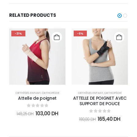
RELATED PRODUCTS
-31%
-8%
ORTHÈSES ENFANT
,
ORTHOPÉDIE
ORTHÈSES ENFANT
,
ORTHOPÉDIE
O
Attelle de poignet
ATTELLE DE POIGNET AVEC
SUPPORT DE POUCE
0
sur 5
103,00
DH
148,25
DH
0
sur 5
165,40
DH
180,00
DH