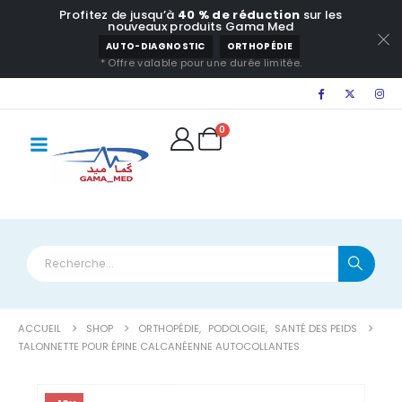
Profitez de jusqu’à
40 % de réduction
sur les
principal
nouveaux produits Gama Med
AUTO-DIAGNOSTIC
ORTHOPÉDIE
* Offre valable pour une durée limitée.
0
ACCUEIL
SHOP
ORTHOPÉDIE
,
PODOLOGIE
,
SANTÉ DES PEIDS
TALONNETTE POUR ÉPINE CALCANÉENNE AUTOCOLLANTES