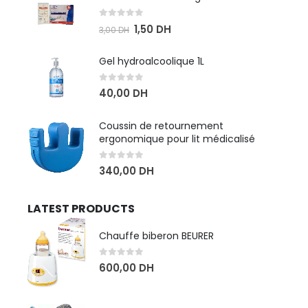
0
sur 5
1,50
DH
3,00
DH
Gel hydroalcoolique 1L
0
sur 5
40,00
DH
Coussin de retournement
ergonomique pour lit médicalisé
0
sur 5
340,00
DH
LATEST PRODUCTS
Chauffe biberon BEURER
0
sur 5
600,00
DH