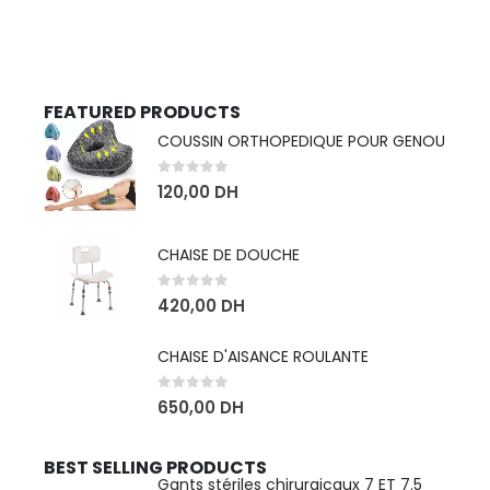
FEATURED PRODUCTS
COUSSIN ORTHOPEDIQUE POUR GENOU
0
sur 5
120,00
DH
CHAISE DE DOUCHE
0
sur 5
420,00
DH
CHAISE D'AISANCE ROULANTE
0
sur 5
650,00
DH
BEST SELLING PRODUCTS
Gants stériles chirurgicaux 7 ET 7.5