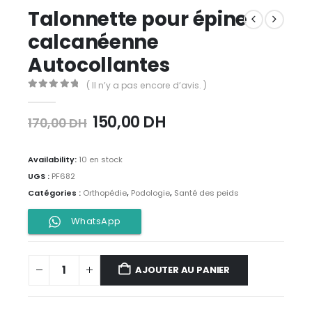
Talonnette pour épine
calcanéenne
Autocollantes
( Il n’y a pas encore d’avis. )
0
Sur 5
150,00
DH
170,00
DH
Availability:
10 en stock
UGS :
PF682
Catégories :
Orthopédie
,
Podologie
,
Santé des peids
WhatsApp
AJOUTER AU PANIER